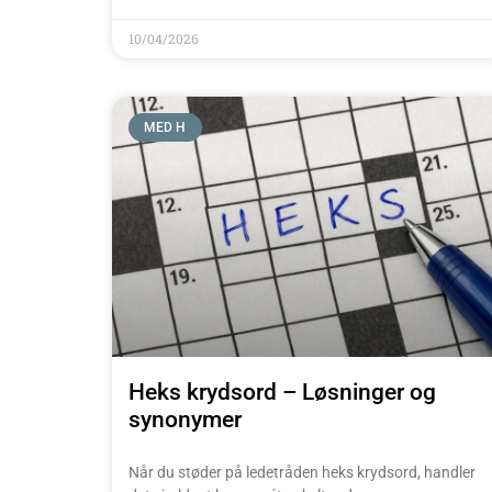
10/04/2026
MED H
Heks krydsord – Løsninger og
synonymer
Når du støder på ledetråden heks krydsord, handler