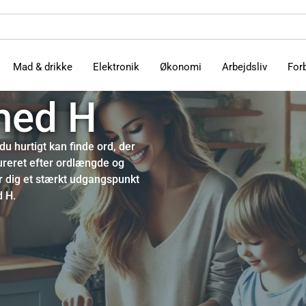
Mad & drikke
Elektronik
Økonomi
Arbejdsliv
For
med H
u hurtigt kan finde ord, der
tureret efter ordlængde og
r dig et stærkt udgangspunkt
d H.