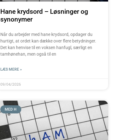
Hane krydsord – Løsninger og
synonymer
Når du arbejder med hane krydsord, opdager du
hurtigt, at ordet kan dække over flere betydninger.
Det kan henvise til en voksen hanfugl, særligt en
tamhønehan, men også til en
LÆS MERE »
09/04/2026
MED H