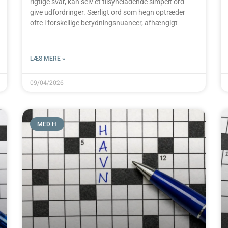
rigtige svar, kan selv et tilsyneladende simpelt ord
give udfordringer. Særligt ord som hegn optræder
ofte i forskellige betydningsnuancer, afhængigt
LÆS MERE »
09/04/2026
MED H