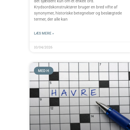
det sjældent kun om ét enkelt ord.
Krydsordskonstruktører bruger en bred vifte af
synonymer, historiske betegnelser og beslægtede
termer, der alle kan
LÆS MERE »
10/04/2026
MED H