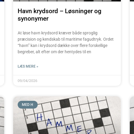
Havn krydsord – Løsninger og
synonymer
At løse havn krydsord kræver både sproglig
præcision og kendskab til maritime fagudtryk. Ordet
“havn” kan i krydsord dække over flere forskellige
begreber, alt efter om der hentydes til en
LÆS MERE »
09/04/2026
MED H