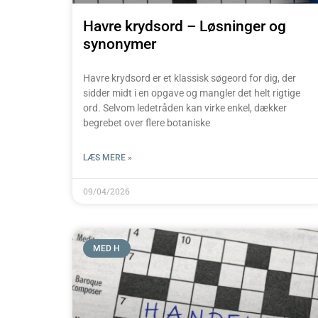
Havre krydsord – Løsninger og
synonymer
Havre krydsord er et klassisk søgeord for dig, der
sidder midt i en opgave og mangler det helt rigtige
ord. Selvom ledetråden kan virke enkel, dækker
begrebet over flere botaniske
LÆS MERE »
09/04/2026
MED H