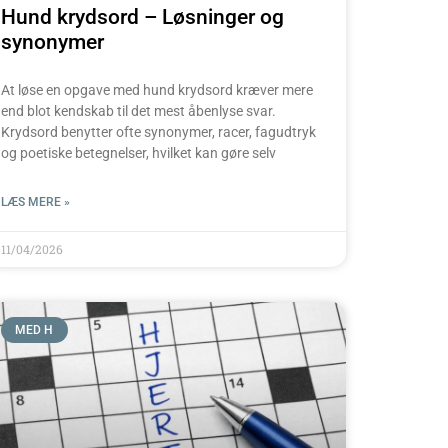
Hund krydsord – Løsninger og
synonymer
At løse en opgave med hund krydsord kræver mere
end blot kendskab til det mest åbenlyse svar.
Krydsord benytter ofte synonymer, racer, fagudtryk
og poetiske betegnelser, hvilket kan gøre selv
LÆS MERE »
11/04/2026
MED H