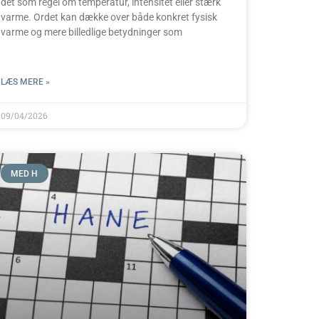
det som regel om temperatur, intensitet eller stærk
varme. Ordet kan dække over både konkret fysisk
varme og mere billedlige betydninger som
LÆS MERE »
09/04/2026
MED H