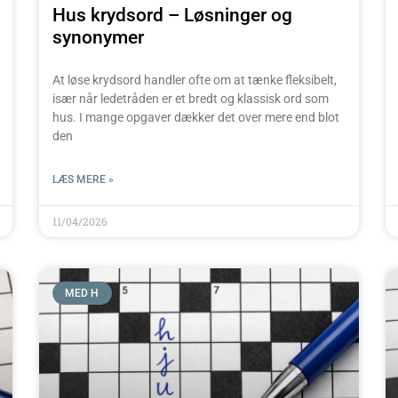
Hus krydsord – Løsninger og
synonymer
At løse krydsord handler ofte om at tænke fleksibelt,
især når ledetråden er et bredt og klassisk ord som
hus. I mange opgaver dækker det over mere end blot
den
LÆS MERE »
11/04/2026
MED H