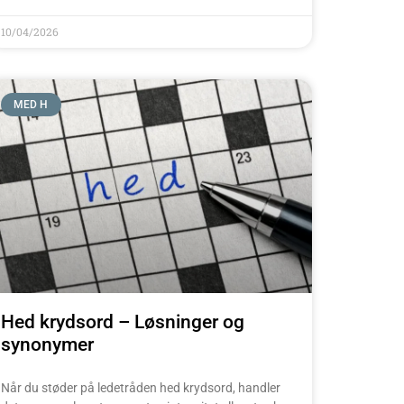
10/04/2026
MED H
Hed krydsord – Løsninger og
synonymer
Når du støder på ledetråden hed krydsord, handler