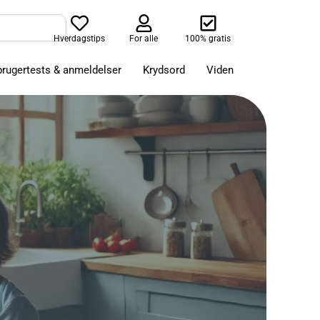
Hverdagstips
For alle
100% gratis
brugertests & anmeldelser
Krydsord
Viden