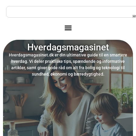
H
Hverdagsmagasinet
Hverdagsmagasinet.dk er din ultimative guide til en smartere
hverdag. Vi deler praktiske tips, spændende og informative
artikler, samt giver gode råd om alt fra bolig og teknologi til
sundhed, økonomi og bæredygtighed.