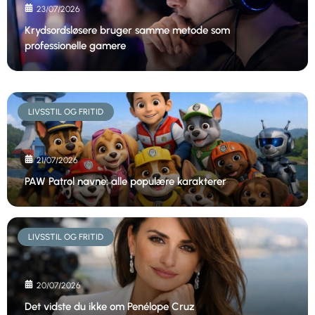
23/07/2026
Krydsordsløsere bruger samme metode som
professionelle gamere
LIVSSTIL OG FRITID
21/07/2026
PAW Patrol navne: alle populære karakterer
LIVSSTIL OG FRITID
20/07/2026
Det vidste du ikke om Penélope Cruz