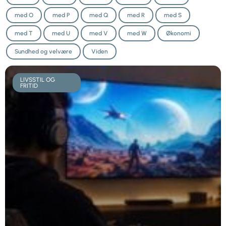
med O
med P
med Q
med R
med S
med T
med U
med V
med W
Økonomi
Sundhed og velvære
Viden
LIVSSTIL OG
FRITID