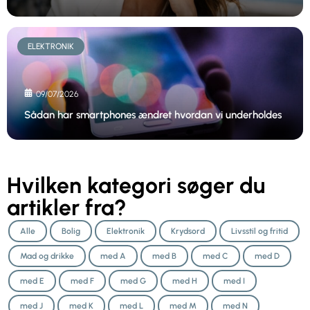
ELEKTRONIK
09/07/2026
Sådan har smartphones ændret hvordan vi underholdes
Hvilken kategori søger du
artikler fra?
Alle
Bolig
Elektronik
Krydsord
Livsstil og fritid
Mad og drikke
med A
med B
med C
med D
med E
med F
med G
med H
med I
med J
med K
med L
med M
med N