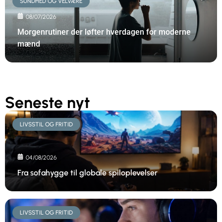
SUNDHED OG VELVÆRE
08/07/2026
Morgenrutiner der løfter hverdagen for moderne
mænd
Seneste nyt
LIVSSTIL OG FRITID
04/08/2026
Fra sofahygge til globale spiloplevelser
LIVSSTIL OG FRITID