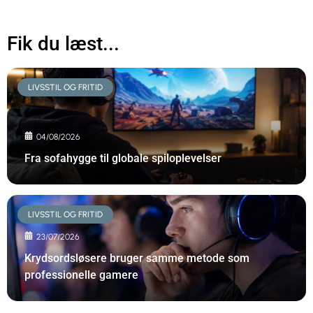
Fik du læst...
LIVSSTIL OG FRITID
04/08/2026
Fra sofahygge til globale spiloplevelser
LIVSSTIL OG FRITID
23/07/2026
Krydsordsløsere bruger samme metode som
professionelle gamere