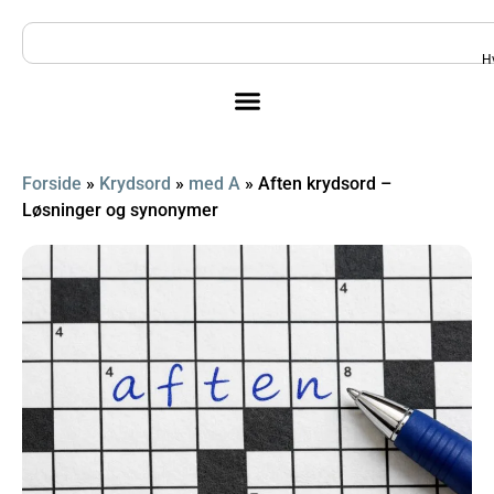
H
Forside
»
Krydsord
»
med A
»
Aften krydsord –
Løsninger og synonymer