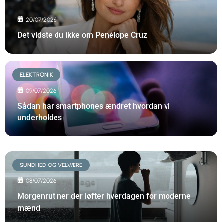
20/07/2026
Det vidste du ikke om Penélope Cruz
ELEKTRONIK
09/07/2026
Sådan har smartphones ændret hvordan vi
underholdes
SUNDHED OG VELVÆRE
08/07/2026
Morgenrutiner der løfter hverdagen for moderne
mænd