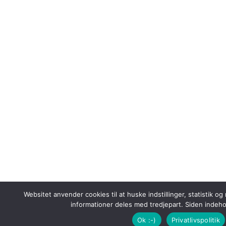
Websitet anvender cookies til at huske indstillinger, statistik o
informationer deles med tredjepart. Siden indeho
Ok :-)
Privatlivspolitik