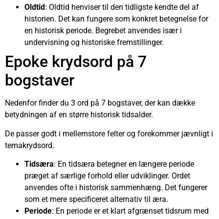
Oldtid
: Oldtid henviser til den tidligste kendte del af
historien. Det kan fungere som konkret betegnelse for
en historisk periode. Begrebet anvendes især i
undervisning og historiske fremstillinger.
Epoke krydsord på 7
bogstaver
Nedenfor finder du 3 ord på 7 bogstaver, der kan dække
betydningen af en større historisk tidsalder.
De passer godt i mellemstore felter og forekommer jævnligt i
temakrydsord.
Tidsæra
: En tidsæra betegner en længere periode
præget af særlige forhold eller udviklinger. Ordet
anvendes ofte i historisk sammenhæng. Det fungerer
som et mere specificeret alternativ til æra.
Periode
: En periode er et klart afgrænset tidsrum med