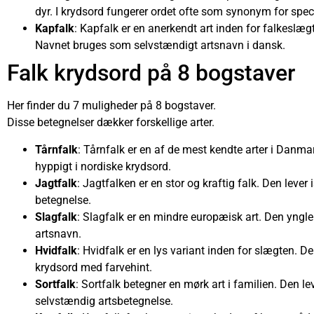
dyr. I krydsord fungerer ordet ofte som synonym for speci
Kapfalk
: Kapfalk er en anerkendt art inden for falkeslæg
Navnet bruges som selvstændigt artsnavn i dansk.
Falk krydsord på 8 bogstaver
Her finder du 7 muligheder på 8 bogstaver.
Disse betegnelser dækker forskellige arter.
Tårnfalk
: Tårnfalk er en af de mest kendte arter i Danmar
hyppigt i nordiske krydsord.
Jagtfalk
: Jagtfalken er en stor og kraftig falk. Den leve
betegnelse.
Slagfalk
: Slagfalk er en mindre europæisk art. Den yngle
artsnavn.
Hvidfalk
: Hvidfalk er en lys variant inden for slægten. D
krydsord med farvehint.
Sortfalk
: Sortfalk betegner en mørk art i familien. Den 
selvstændig artsbetegnelse.