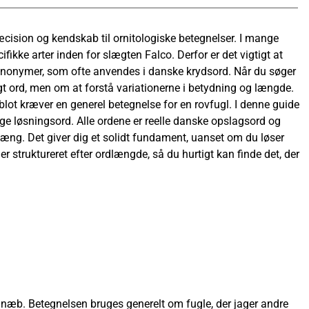
æcision og kendskab til ornitologiske betegnelser. I mange
ifikke arter inden for slægten Falco. Derfor er det vigtigt at
nonymer, som ofte anvendes i danske krydsord. Når du søger
tigt ord, men om at forstå variationerne i betydning og længde.
lot kræver en generel betegnelse for en rovfugl. I denne guide
ige løsningsord. Alle ordene er reelle danske opslagsord og
æng. Det giver dig et solidt fundament, uanset om du løser
 struktureret efter ordlængde, så du hurtigt kan finde det, der
t næb. Betegnelsen bruges generelt om fugle, der jager andre