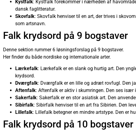
Kystfalk
: Kystfalk forekommer i nærheden af havområder. 
dansk faglitteratur.
Skovfalk
: Skovfalk henviser til en art, der trives i skov
som artsnavn.
Falk krydsord på 9 bogstaver
Denne sektion rummer 6 løsningsforslag på 9 bogstaver.
Her finder du både nordiske og internationale arter.
Lærkefalk
: Lærkefalk er en slank og hurtig art. Den yn
krydsord.
Dværgfalk
: Dværgfalk er en lille og adræt rovfugl. Den 
Aftenfalk
: Aftenfalk er aktiv i skumringen. Den ses især i
Sakerfalk
: Sakerfalk er en stor asiatisk art. Den anvendes
Sibirfalk
: Sibirfalk henviser til en art fra Sibirien. Den
Lillefalk
: Lillefalk betegner en mindre artstype. Den er hu
Falk krydsord på 10 bogstaver