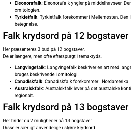
Eleonorafalk
: Eleonorafalk yngler på middelhavsøer. Den 
ornitologien.
Tyrkietfalk
: Tyrkietfalk forekommer i Mellemøsten. Den 
betegnelse.
Falk krydsord på 12 bogstaver
Her præsenteres 3 bud på 12 bogstaver.
De er længere, men ofte efterspurgt i temakryds.
Langvingefalk
: Langvingefalk beskriver en art med lang
bruges beskrivende i ornitologi.
Canadiskfalk
: Canadiskfalk forekommer i Nordamerika. D
Australskfalk
: Australskfalk lever på det australske kon
regionalt.
Falk krydsord på 13 bogstaver
Her finder du 2 muligheder på 13 bogstaver.
Disse er særligt anvendelige i større krydsord.