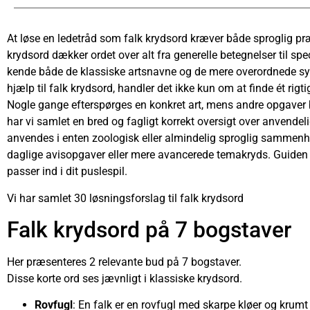
At løse en ledetråd som falk krydsord kræver både sproglig pr
krydsord dækker ordet over alt fra generelle betegnelser til spec
kende både de klassiske artsnavne og de mere overordnede sy
hjælp til falk krydsord, handler det ikke kun om at finde ét rig
Nogle gange efterspørges en konkret art, mens andre opgaver b
har vi samlet en bred og fagligt korrekt oversigt over anvendel
anvendes i enten zoologisk eller almindelig sproglig sammenh
daglige avisopgaver eller mere avancerede temakryds. Guiden er
passer ind i dit puslespil.
Vi har samlet 30 løsningsforslag til falk krydsord
Falk krydsord på 7 bogstaver
Her præsenteres 2 relevante bud på 7 bogstaver.
Disse korte ord ses jævnligt i klassiske krydsord.
Rovfugl
: En falk er en rovfugl med skarpe kløer og krum