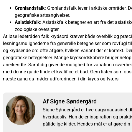
Grønlandsfalk
: Grønlandsfalk lever i arktiske områder.
geografiske artsangivelser.
Asiatiskfalk
: Asiatiskfalk betegner en art fra det asiatis
zoologiske oversigter.
At løse ledetråden falk krydsord kræver både overblik og pr
løsningsmulighederne fra generelle betegnelser som rovfugl til
og krydsende ord ofte afgøre, hvilken variant der er korrekt. Derf
geografiske betegnelser. Mange krydsordskabere bruger netop de
anerkendte. Samtidig giver de mulighed for variation i sværhed
med denne guide finde et kvalificeret bud. Gem listen som ops
næste gang du møder udfordringen i din kryds og tværs.
Af Signe Søndergård
Signe Søndergård er hverdagsmagasinet.dk’
hverdagsliv. Hun deler inspiration og prakti
pålidelige kilder. Hendes mål er at gøre din