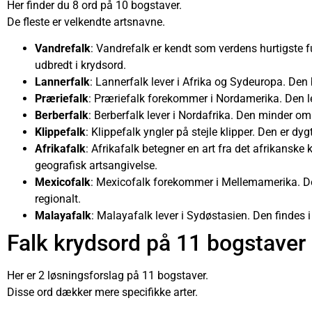
Her finder du 8 ord på 10 bogstaver.
De fleste er velkendte artsnavne.
Vandrefalk
: Vandrefalk er kendt som verdens hurtigste f
udbredt i krydsord.
Lannerfalk
: Lannerfalk lever i Afrika og Sydeuropa. Den b
Præriefalk
: Præriefalk forekommer i Nordamerika. Den l
Berberfalk
: Berberfalk lever i Nordafrika. Den minder om
Klippefalk
: Klippefalk yngler på stejle klipper. Den er dy
Afrikafalk
: Afrikafalk betegner en art fra det afrikanske
geografisk artsangivelse.
Mexicofalk
: Mexicofalk forekommer i Mellemamerika. D
regionalt.
Malayafalk
: Malayafalk lever i Sydøstasien. Den findes i 
Falk krydsord på 11 bogstaver
Her er 2 løsningsforslag på 11 bogstaver.
Disse ord dækker mere specifikke arter.