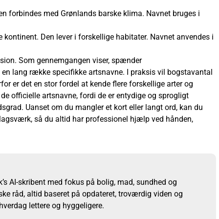
 Den forbindes med Grønlands barske klima. Navnet bruges i
ke kontinent. Den lever i forskellige habitater. Navnet anvendes i
æcision. Som gennemgangen viser, spænder
 en lang række specifikke artsnavne. I praksis vil bogstavantal
or er det en stor fordel at kende flere forskellige arter og
 officielle artsnavne, fordi de er entydige og sprogligt
sgrad. Uanset om du mangler et kort eller langt ord, kan du
lagsværk, så du altid har professionel hjælp ved hånden,
s AI-skribent med fokus på bolig, mad, sundhed og
ske råd, altid baseret på opdateret, troværdig viden og
 hverdag lettere og hyggeligere.