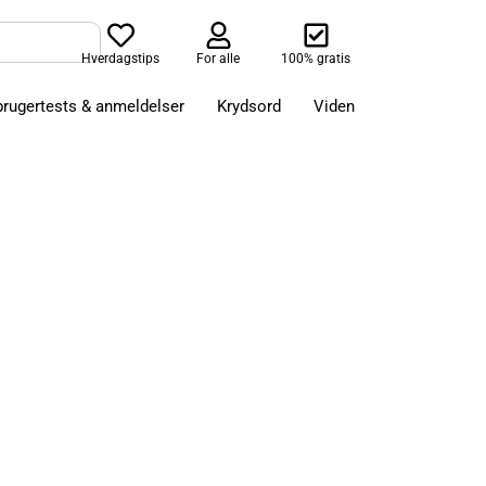
Hverdagstips
For alle
100% gratis
brugertests & anmeldelser
Krydsord
Viden