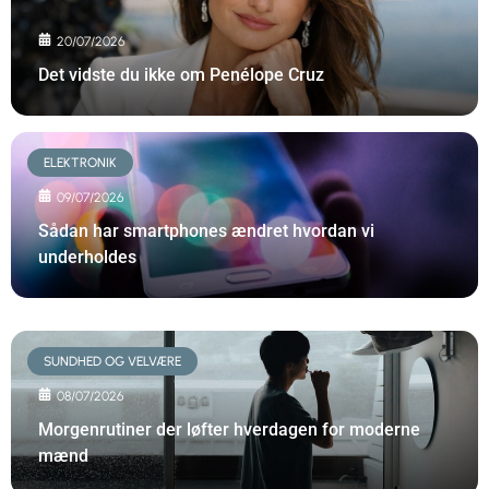
20/07/2026
Det vidste du ikke om Penélope Cruz
ELEKTRONIK
09/07/2026
Sådan har smartphones ændret hvordan vi
underholdes
SUNDHED OG VELVÆRE
08/07/2026
Morgenrutiner der løfter hverdagen for moderne
mænd