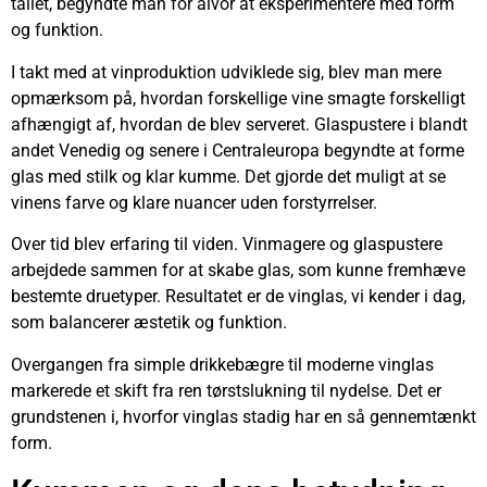
tallet, begyndte man for alvor at eksperimentere med form
og funktion.
I takt med at vinproduktion udviklede sig, blev man mere
opmærksom på, hvordan forskellige vine smagte forskelligt
afhængigt af, hvordan de blev serveret. Glaspustere i blandt
andet Venedig og senere i Centraleuropa begyndte at forme
glas med stilk og klar kumme. Det gjorde det muligt at se
vinens farve og klare nuancer uden forstyrrelser.
Over tid blev erfaring til viden. Vinmagere og glaspustere
arbejdede sammen for at skabe glas, som kunne fremhæve
bestemte druetyper. Resultatet er de vinglas, vi kender i dag,
som balancerer æstetik og funktion.
Overgangen fra simple drikkebægre til moderne vinglas
markerede et skift fra ren tørstslukning til nydelse. Det er
grundstenen i, hvorfor vinglas stadig har en så gennemtænkt
form.