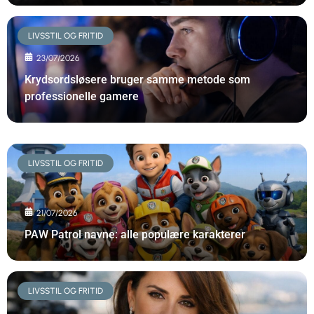
LIVSSTIL OG FRITID
23/07/2026
Krydsordsløsere bruger samme metode som
professionelle gamere
LIVSSTIL OG FRITID
21/07/2026
PAW Patrol navne: alle populære karakterer
LIVSSTIL OG FRITID