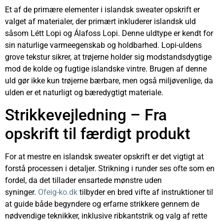
Et af de primære elementer i islandsk sweater opskrift er
valget af materialer, der primært inkluderer islandsk uld
såsom Létt Lopi og Álafoss Lopi. Denne uldtype er kendt for
sin naturlige varmeegenskab og holdbarhed. Lopi-uldens
grove tekstur sikrer, at trøjerne holder sig modstandsdygtige
mod de kolde og fugtige islandske vintre. Brugen af denne
uld gør ikke kun trøjerne bærbare, men også miljøvenlige, da
ulden er et naturligt og bæredygtigt materiale.
Strikkevejledning – Fra
opskrift til færdigt produkt
For at mestre en islandsk sweater opskrift er det vigtigt at
forstå processen i detaljer. Strikning i runder ses ofte som en
fordel, da det tillader ensartede mønstre uden
syninger.
Ofeig-ko.dk
tilbyder en bred vifte af instruktioner til
at guide både begyndere og erfarne strikkere gennem de
nødvendige teknikker, inklusive ribkantstrik og valg af rette