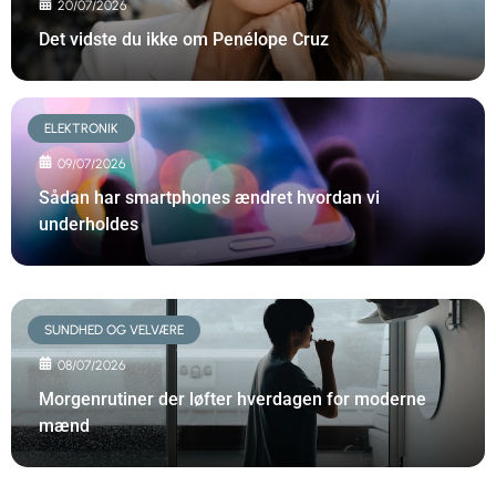
20/07/2026
Det vidste du ikke om Penélope Cruz
ELEKTRONIK
09/07/2026
Sådan har smartphones ændret hvordan vi
underholdes
SUNDHED OG VELVÆRE
08/07/2026
Morgenrutiner der løfter hverdagen for moderne
mænd