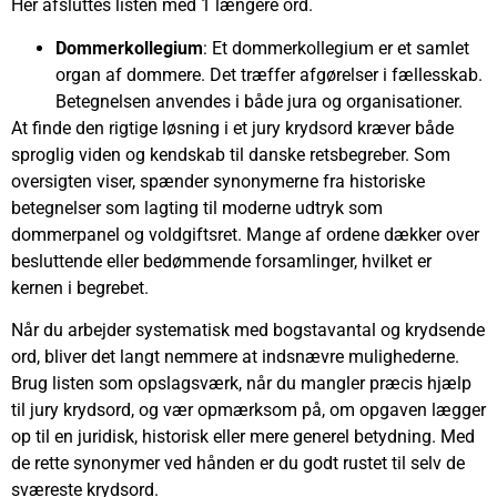
Her afsluttes listen med 1 længere ord.
Dommerkollegium
: Et dommerkollegium er et samlet
organ af dommere. Det træffer afgørelser i fællesskab.
Betegnelsen anvendes i både jura og organisationer.
At finde den rigtige løsning i et jury krydsord kræver både
sproglig viden og kendskab til danske retsbegreber. Som
oversigten viser, spænder synonymerne fra historiske
betegnelser som lagting til moderne udtryk som
dommerpanel og voldgiftsret. Mange af ordene dækker over
besluttende eller bedømmende forsamlinger, hvilket er
kernen i begrebet.
Når du arbejder systematisk med bogstavantal og krydsende
ord, bliver det langt nemmere at indsnævre mulighederne.
Brug listen som opslagsværk, når du mangler præcis hjælp
til jury krydsord, og vær opmærksom på, om opgaven lægger
op til en juridisk, historisk eller mere generel betydning. Med
de rette synonymer ved hånden er du godt rustet til selv de
sværeste krydsord.