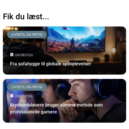
Fik du læst...
LIVSSTIL OG FRITID
04/08/2026
Fra sofahygge til globale spiloplevelser
LIVSSTIL OG FRITID
23/07/2026
Krydsordsløsere bruger samme metode som
professionelle gamere