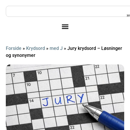
H
Forside
»
Krydsord
»
med J
»
Jury krydsord – Løsninger
og synonymer