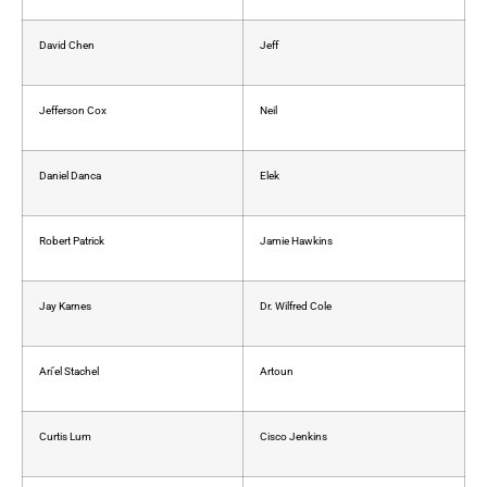
David Chen
Jeff
Jefferson Cox
Neil
Daniel Danca
Elek
Robert Patrick
Jamie Hawkins
Jay Karnes
Dr. Wilfred Cole
Ari’el Stachel
Artoun
Curtis Lum
Cisco Jenkins