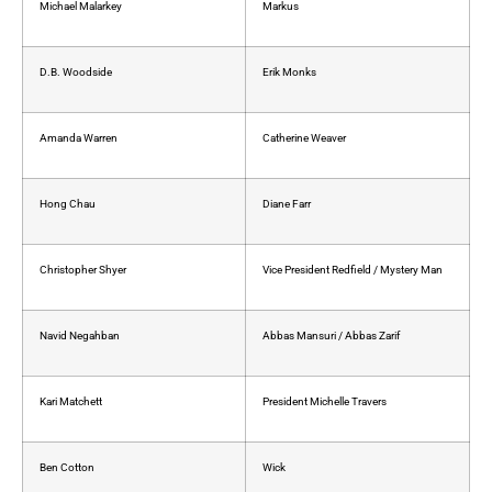
Michael Malarkey
Markus
D.B. Woodside
Erik Monks
Amanda Warren
Catherine Weaver
Hong Chau
Diane Farr
Christopher Shyer
Vice President Redfield / Mystery Man
Navid Negahban
Abbas Mansuri / Abbas Zarif
Kari Matchett
President Michelle Travers
Ben Cotton
Wick