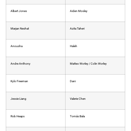
Albert Jones
Aiden Mosley
Marjan Neshat
Azita Taheri
Anousha
Haleh
Andre Anthony
Matteo Worley / Colin Worley
Kylo Freeman
Dani
Jessie Liang
Valerie Chen
Rob Heaps
Tomás Bala