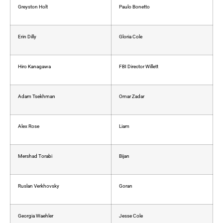
Greyston Holt
Paulo Bonetto
Erin Dilly
Gloria Cole
Hiro Kanagawa
FBI Director Willett
Adam Tsekhman
Omar Zadar
Alex Rose
Liam
Mershad Torabi
Bijan
Ruslan Verkhovsky
Goran
Georgia Waehler
Jesse Cole