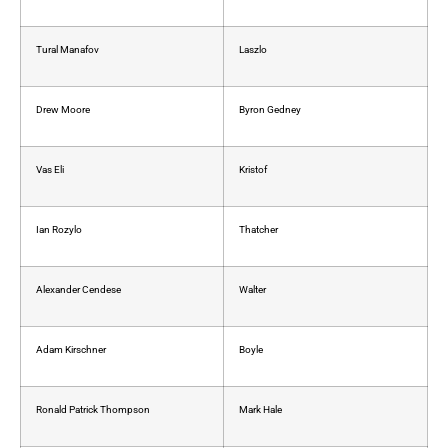
Tural Manafov
Laszlo
Drew Moore
Byron Gedney
Vas Eli
Kristof
Ian Rozylo
Thatcher
Alexander Cendese
Walter
Adam Kirschner
Boyle
Ronald Patrick Thompson
Mark Hale