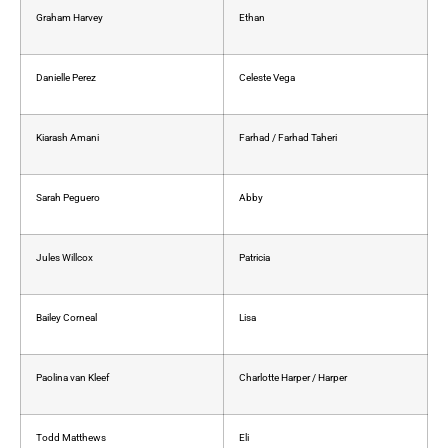
Graham Harvey
Ethan
Danielle Perez
Celeste Vega
Kiarash Amani
Farhad / Farhad Taheri
Sarah Peguero
Abby
Jules Willcox
Patricia
Bailey Corneal
Lisa
Paolina van Kleef
Charlotte Harper / Harper
Todd Matthews
Eli