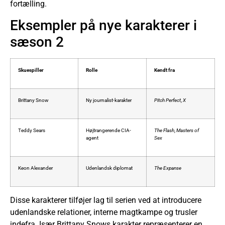
fortælling.
Eksempler på nye karakterer i
sæson 2
Skuespiller
Rolle
Kendt fra
Brittany Snow
Ny journalist-karakter
Pitch Perfect
,
X
Teddy Sears
Højtrangerende CIA-
The Flash
,
Masters of
agent
Sex
Keon Alexander
Udenlandsk diplomat
The Expanse
Disse karakterer tilføjer lag til serien ved at introducere
udenlandske relationer, interne magtkampe og trusler
indefra. Især Brittany Snows karakter repræsenterer en