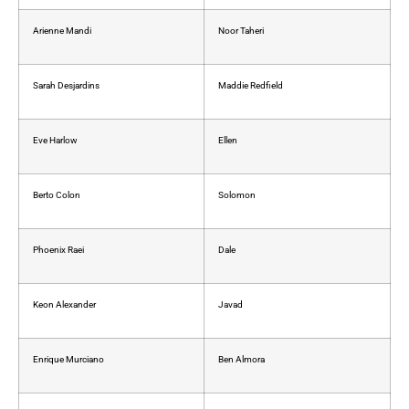
Arienne Mandi
Noor Taheri
Sarah Desjardins
Maddie Redfield
Eve Harlow
Ellen
Berto Colon
Solomon
Phoenix Raei
Dale
Keon Alexander
Javad
Enrique Murciano
Ben Almora