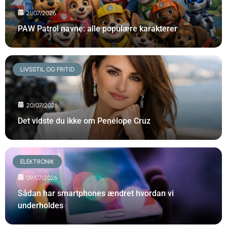
21/07/2026
PAW Patrol navne: alle populære karakterer
LIVSSTIL OG FRITID
20/07/2026
Det vidste du ikke om Penélope Cruz
ELEKTRONIK
09/07/2026
Sådan har smartphones ændret hvordan vi
underholdes