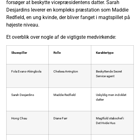
forsøger at beskytte vicepræsidentens datter. Sarah
Desjardins leverer en kompleks præstation som Maddie
Redfield, en ung kvinde, der bliver fanget i magtspillet på
højeste niveau.
Et overblik over nogle af de vigtigste medvirkende:
Skuespiller
Rolle
Karaktertype
Fola Evans-Akingbola
Chelsea Arrington
Beskyttende Secret
Service-agent
Sarah Desjardins
Maddie Redfield
Uskyldig men indviklet
datter
Hong Chau
Diane Farr
Magtfuld stabschef i
Det Hvide Hus