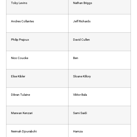
Toby Levins
Nathan Briggs
Andres Collantes
Jeff Richards
Philip Prajoux
David Cullen
Nico Coucke
Ben
Elise Kibler
Sloane Killory
Dikran Tulaine
Viktor Bala
Marwan Kenzari
Sami Saidi
Neimah Djourabchi
Hamza