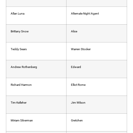
Allan Luna
Alternate Night Agent
Brittany Snow
Alice
Teddy Sears
Warren Stocker
Andrew Rothenberg
Edward
Richard Harmon
Elliot Rome
Tim Kelleher
Jim Wilson
Miriam Silverman
Gretchen