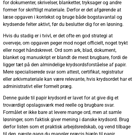
for dokumenter, skrivelser, blanketter, tryksager og andre
former for skriftligt materiale. Derfor er det afgørende at
læse opgaven i kontekst og bruge både bogstavantal og
krydsende felter aktivt, før du beslutter dig for en løsning.
Hvis du stadig er i tvivl, er det ofte en god strategi at
overveje, om opgaven peger mod noget officielt, noget trykt
eller noget håndskrevet. Ord som ark, blad, dokument,
blanket og manuskript er blandt de mest brugbare, fordi de
ligger tæt på den almindelige krydsordsforståelse af papir.
Mere specialiserede svar som attest, certifikat, registratur
eller arkivmateriale kan være relevante, hvis krydsordet har et
administrativt eller formelt præg.
Denne guide til papir krydsord er lavet for at give dig et
troværdigt opslagsværk med reelle og brugbare svar.
Formålet er ikke bare at levere mange ord, men at samle
løsninger, som faktisk giver mening i danske krydsord. Brug
derfor listen som et praktisk arbejdsredskab, og vend tilbage
til den, næste gang du mangler præcis hjælp til papir