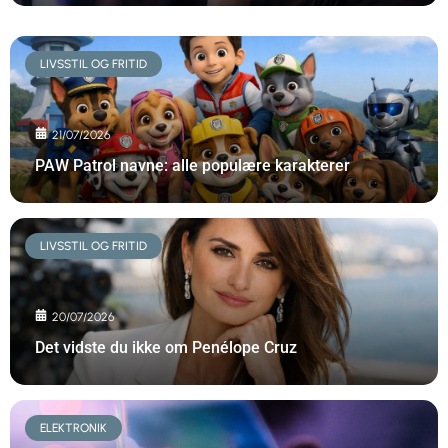
LIVSSTIL OG FRITID
21/07/2026
PAW Patrol navne: alle populære karakterer
LIVSSTIL OG FRITID
20/07/2026
Det vidste du ikke om Penélope Cruz
ELEKTRONIK