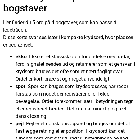
bogstaver
Her finder du 5 ord på 4 bogstaver, som kan passe til
ledetråden.
Disse korte svar ses især i kompakte krydsord, hvor pladsen
er begrænset.
ekko
: Ekko er et klassisk ord i forbindelse med radar,
fordi signalet sendes ud og returnerer som et gensvar. I
krydsord bruges det ofte som et nært fagligt svar.
Ordet er kort, præcist og meget anvendeligt.
spor
: Spor kan bruges som krydsordssvar, når radar
forstås som noget der registrerer eller følger
bevægelse. Ordet forekommer især i betydningen tegn
eller registreret færden. Det er en almindelig og reel
dansk løsning.
pejl
: Pejl er et dansk opslagsord og bruges om det at
fastlægge retning eller position. I krydsord kan det
fungere som kort svar til radar i betydningen pejling.