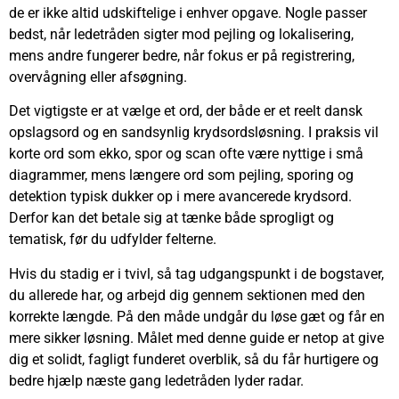
de er ikke altid udskiftelige i enhver opgave. Nogle passer
bedst, når ledetråden sigter mod pejling og lokalisering,
mens andre fungerer bedre, når fokus er på registrering,
overvågning eller afsøgning.
Det vigtigste er at vælge et ord, der både er et reelt dansk
opslagsord og en sandsynlig krydsordsløsning. I praksis vil
korte ord som ekko, spor og scan ofte være nyttige i små
diagrammer, mens længere ord som pejling, sporing og
detektion typisk dukker op i mere avancerede krydsord.
Derfor kan det betale sig at tænke både sprogligt og
tematisk, før du udfylder felterne.
Hvis du stadig er i tvivl, så tag udgangspunkt i de bogstaver,
du allerede har, og arbejd dig gennem sektionen med den
korrekte længde. På den måde undgår du løse gæt og får en
mere sikker løsning. Målet med denne guide er netop at give
dig et solidt, fagligt funderet overblik, så du får hurtigere og
bedre hjælp næste gang ledetråden lyder radar.