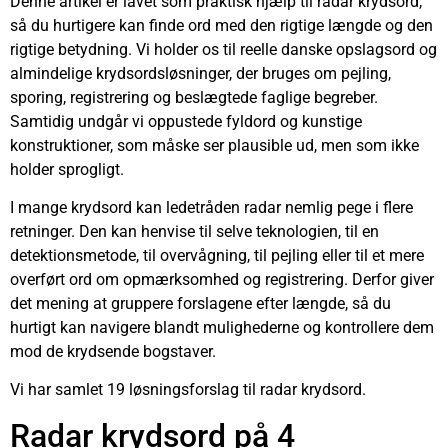
Denne artikel er lavet som praktisk hjælp til radar krydsord,
så du hurtigere kan finde ord med den rigtige længde og den
rigtige betydning. Vi holder os til reelle danske opslagsord og
almindelige krydsordsløsninger, der bruges om pejling,
sporing, registrering og beslægtede faglige begreber.
Samtidig undgår vi oppustede fyldord og kunstige
konstruktioner, som måske ser plausible ud, men som ikke
holder sprogligt.
I mange krydsord kan ledetråden radar nemlig pege i flere
retninger. Den kan henvise til selve teknologien, til en
detektionsmetode, til overvågning, til pejling eller til et mere
overført ord om opmærksomhed og registrering. Derfor giver
det mening at gruppere forslagene efter længde, så du
hurtigt kan navigere blandt mulighederne og kontrollere dem
mod de krydsende bogstaver.
Vi har samlet 19 løsningsforslag til radar krydsord.
Radar krydsord på 4