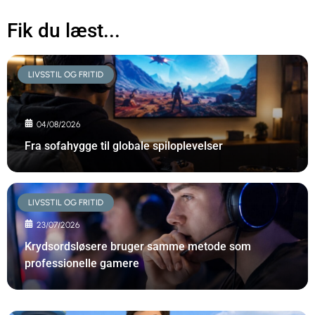
Fik du læst...
LIVSSTIL OG FRITID
04/08/2026
Fra sofahygge til globale spiloplevelser
LIVSSTIL OG FRITID
23/07/2026
Krydsordsløsere bruger samme metode som
professionelle gamere