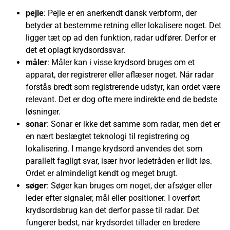
pejle
: Pejle er en anerkendt dansk verbform, der
betyder at bestemme retning eller lokalisere noget. Det
ligger tæt op ad den funktion, radar udfører. Derfor er
det et oplagt krydsordssvar.
måler
: Måler kan i visse krydsord bruges om et
apparat, der registrerer eller aflæser noget. Når radar
forstås bredt som registrerende udstyr, kan ordet være
relevant. Det er dog ofte mere indirekte end de bedste
løsninger.
sonar
: Sonar er ikke det samme som radar, men det er
en nært beslægtet teknologi til registrering og
lokalisering. I mange krydsord anvendes det som
parallelt fagligt svar, især hvor ledetråden er lidt løs.
Ordet er almindeligt kendt og meget brugt.
søger
: Søger kan bruges om noget, der afsøger eller
leder efter signaler, mål eller positioner. I overført
krydsordsbrug kan det derfor passe til radar. Det
fungerer bedst, når krydsordet tillader en bredere