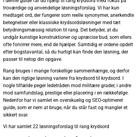
I denne guide får du hjælp til rang krydsord med fokus på
troværdige og anvendelige løsningsforslag. Vi har kun
medtaget ord, der fungerer som reelle synonymer, anerkendte
betegnelser eller klassiske krydsordsløsninger med tæt
betydningsmæssig relation til rang. Det betyder, at du
undgår kunstige konstruktioner og upræcise bud, som ellers
ofte forvirrer mere, end de hjælper. Samtidig er ordene opdelt
efter bogstavantal, så du hurtigt kan finde den løsning, der
passer til netop din opgave.
Rang bruges i mange forskellige sammenhænge, og derfor
kan den rigtige løsning variere fra krydsord til krydsord. I
nogle tilfælde peger ledetråden mod militære grader, i andre
mod samfundslag, prestige eller placering i en rækkefølge.
Nedenfor har vi samlet en overskuelig og SEO-optimeret
guide, som er nem at bruge, når du står fast og mangler et
sikkert svar.
Vi har samlet 22 løsningsforslag til rang krydsord