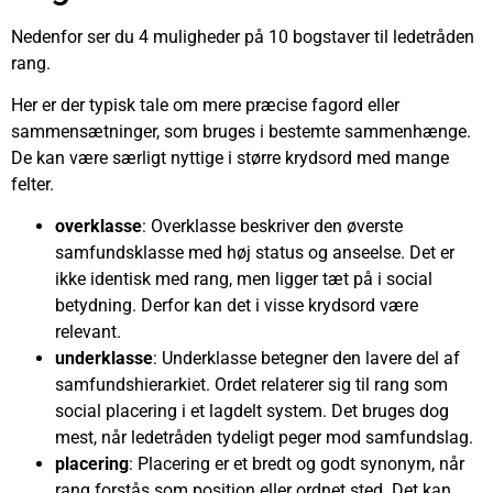
Nedenfor ser du 4 muligheder på 10 bogstaver til ledetråden
rang.
Her er der typisk tale om mere præcise fagord eller
sammensætninger, som bruges i bestemte sammenhænge.
De kan være særligt nyttige i større krydsord med mange
felter.
overklasse
: Overklasse beskriver den øverste
samfundsklasse med høj status og anseelse. Det er
ikke identisk med rang, men ligger tæt på i social
betydning. Derfor kan det i visse krydsord være
relevant.
underklasse
: Underklasse betegner den lavere del af
samfundshierarkiet. Ordet relaterer sig til rang som
social placering i et lagdelt system. Det bruges dog
mest, når ledetråden tydeligt peger mod samfundslag.
placering
: Placering er et bredt og godt synonym, når
rang forstås som position eller ordnet sted. Det kan