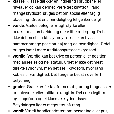
klasse
: Klasse dækker en inddeling i grupper eller
niveauer og kan dermed være tæt knyttet til rang. I
mange krydsord bruges det om social eller faglig
placering. Ordet er almindeligt og let genkendeligt.
vældе
: Vælde betegner magt, styrke eller
herskerposition i ældre og mere litterært sprog. Det er
ikke det mest direkte synonym, men kan i visse
sammenhænge pege på høj rang og myndighed. Ordet
bruges især i mere traditionsprægede krydsord.
værdig
: Værdig kan beskrive en person eller position
med anseelse og høj status. Ordet er ikke det mest
direkte synonym, men det ses i krydsord, hvor rang
kobles til værdighed. Det fungerer bedst i overført
betydning.
grader
: Grader er flertalsformen af grad og bruges især
om niveauer eller militære rangtrin. Det er en legitim
bøjningsform og et klassisk krydsordssvar.
Betydningen ligger meget tæt på rang.
værdi
: Værdi handler primært om betydning eller pris,