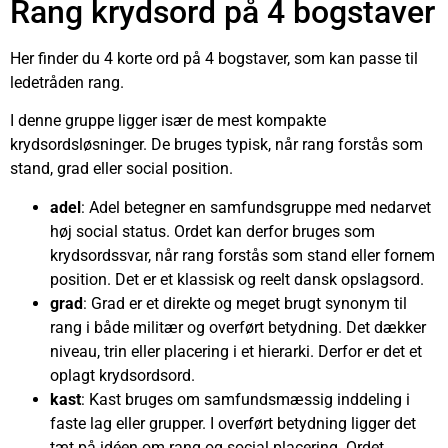
Rang krydsord på 4 bogstaver
Her finder du 4 korte ord på 4 bogstaver, som kan passe til
ledetråden rang.
I denne gruppe ligger især de mest kompakte
krydsordsløsninger. De bruges typisk, når rang forstås som
stand, grad eller social position.
adel
: Adel betegner en samfundsgruppe med nedarvet
høj social status. Ordet kan derfor bruges som
krydsordssvar, når rang forstås som stand eller fornem
position. Det er et klassisk og reelt dansk opslagsord.
grad
: Grad er et direkte og meget brugt synonym til
rang i både militær og overført betydning. Det dækker
niveau, trin eller placering i et hierarki. Derfor er det et
oplagt krydsordsord.
kast
: Kast bruges om samfundsmæssig inddeling i
faste lag eller grupper. I overført betydning ligger det
tæt på idéen om rang og social placering. Ordet