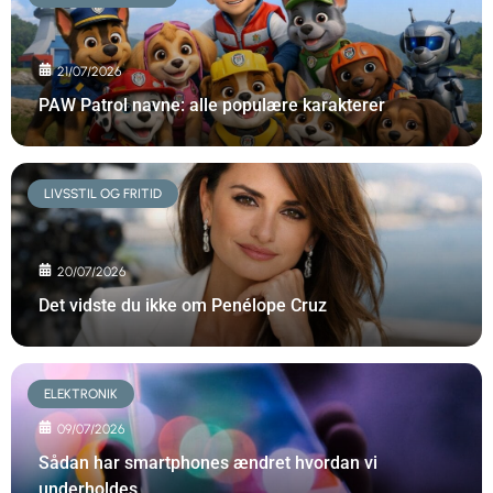
21/07/2026
PAW Patrol navne: alle populære karakterer
LIVSSTIL OG FRITID
20/07/2026
Det vidste du ikke om Penélope Cruz
ELEKTRONIK
09/07/2026
Sådan har smartphones ændret hvordan vi
underholdes