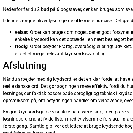
Nedenfor får du 2 bud på 6 bogstaver, der kan bruges som svar t
I denne længde bliver løsningerne ofte mere præcise. Det gælder
velsat
: Ordet kan bruges om noget, der er godt forsynet el
enkelte krydsord kan det optræde i en nært beslægtet be
frodig
: Ordet betyder kraftig, overdådig eller rigt udvik
er det et meget relevant krydsordssvar til rig.
Afslutning
Når du arbejder med rig krydsord, er det en klar fordel at have a
reelle danske ord. Det gør søgningen mere effektiv, fordi du h
løsninger, der faktisk passer både sprogligt og teknisk i krydso
opmærksom på, om betydningen handler om velhavende, overdåd
En god krydsordsguide skal ikke bare være lang, men præcis. 
løsningsord end at fylde listen med tvivlsomme forslag. I praksi
første gang. Samtidig bliver det lettere at bruge krydsende bogst