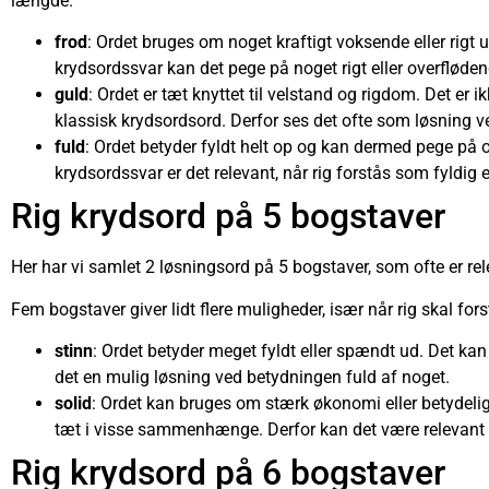
længde.
frod
: Ordet bruges om noget kraftigt voksende eller rigt u
krydsordssvar kan det pege på noget rigt eller overfløden
guld
: Ordet er tæt knyttet til velstand og rigdom. Det er
klassisk krydsordsord. Derfor ses det ofte som løsning 
fuld
: Ordet betyder fyldt helt op og kan dermed pege på 
krydsordssvar er det relevant, når rig forstås som fyldig e
Rig krydsord på 5 bogstaver
Her har vi samlet 2 løsningsord på 5 bogstaver, som ofte er re
Fem bogstaver giver lidt flere muligheder, især når rig skal fo
stinn
: Ordet betyder meget fyldt eller spændt ud. Det kan 
det en mulig løsning ved betydningen fuld af noget.
solid
: Ordet kan bruges om stærk økonomi eller betydelig
tæt i visse sammenhænge. Derfor kan det være relevant
Rig krydsord på 6 bogstaver