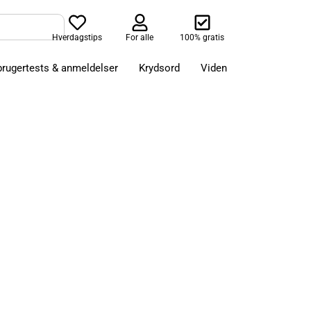
Hverdagstips
For alle
100% gratis
brugertests & anmeldelser
Krydsord
Viden