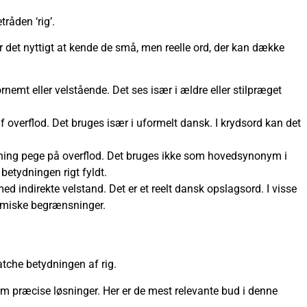
råden ‘rig’.
r det nyttigt at kende de små, men reelle ord, der kan dække
mt eller velstående. Det ses især i ældre eller stilpræget
af overflod. Det bruges især i uformelt dansk. I krydsord kan det
ydning pege på overflod. Det bruges ikke som hovedsynonym i
etydningen rigt fyldt.
indirekte velstand. Det er et reelt dansk opslagsord. I visse
omiske begrænsninger.
atche betydningen af rig.
om præcise løsninger. Her er de mest relevante bud i denne