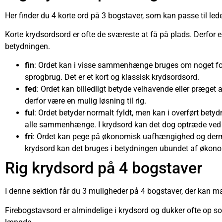
Her finder du 4 korte ord på 3 bogstaver, som kan passe til ledet
Korte krydsordsord er ofte de sværeste at få på plads. Derfor e
betydningen.
fin
: Ordet kan i visse sammenhænge bruges om noget forne
sprogbrug. Det er et kort og klassisk krydsordsord.
fed
: Ordet kan billedligt betyde velhavende eller præget 
derfor være en mulig løsning til rig.
ful
: Ordet betyder normalt fyldt, men kan i overført bet
alle sammenhænge. I krydsord kan det dog optræde ved b
fri
: Ordet kan pege på økonomisk uafhængighed og dermed 
krydsord kan det bruges i betydningen ubundet af økon
Rig krydsord på 4 bogstaver
I denne sektion får du 3 muligheder på 4 bogstaver, der kan m
Firebogstavsord er almindelige i krydsord og dukker ofte op s