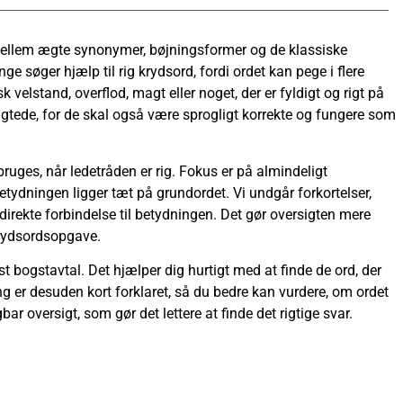
lne mellem ægte synonymer, bøjningsformer og de klassiske
 søger hjælp til rig krydsord, fordi ordet kan pege i flere
lstand, overflod, magt eller noget, der er fyldigt og rigt på
slægtede, for de skal også være sprogligt korrekte og fungere som
ruges, når ledetråden er rig. Fokus er på almindeligt
tydningen ligger tæt på grundordet. Vi undgår forkortelser,
ndirekte forbindelse til betydningen. Det gør oversigten mere
krydsordsopgave.
t bogstavtal. Det hjælper dig hurtigt med at finde de ord, der
g er desuden kort forklaret, så du bedre kan vurdere, om ordet
bar oversigt, som gør det lettere at finde det rigtige svar.