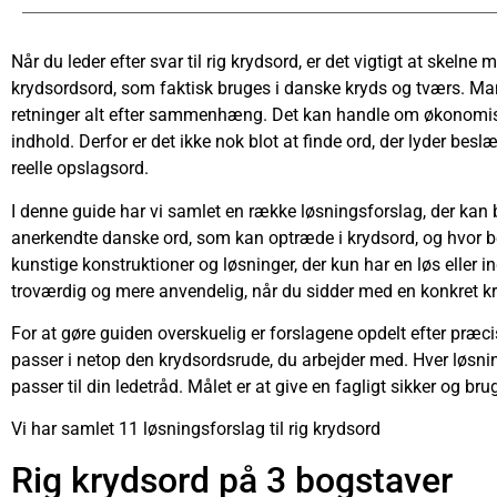
Når du leder efter svar til rig krydsord, er det vigtigt at ske
krydsordsord, som faktisk bruges i danske kryds og tværs. Mange
retninger alt efter sammenhæng. Det kan handle om økonomisk ve
indhold. Derfor er det ikke nok blot at finde ord, der lyder be
reelle opslagsord.
I denne guide har vi samlet en række løsningsforslag, der kan b
anerkendte danske ord, som kan optræde i krydsord, og hvor be
kunstige konstruktioner og løsninger, der kun har en løs eller i
troværdig og mere anvendelig, når du sidder med en konkret 
For at gøre guiden overskuelig er forslagene opdelt efter præcis
passer i netop den krydsordsrude, du arbejder med. Hver løsnin
passer til din ledetråd. Målet er at give en fagligt sikker og brug
Vi har samlet 11 løsningsforslag til rig krydsord
Rig krydsord på 3 bogstaver