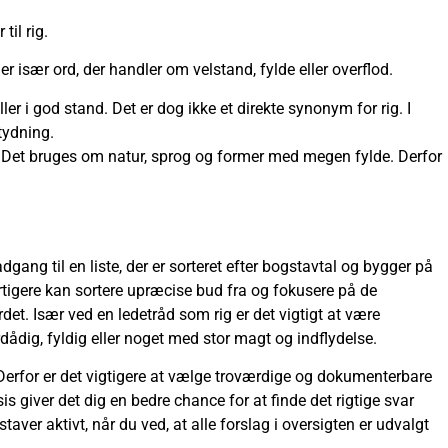
il rig.
 især ord, der handler om velstand, fylde eller overflod.
ler i god stand. Det er dog ikke et direkte synonym for rig. I
tydning.
let. Det bruges om natur, sprog og former med megen fylde. Derfor
dgang til en liste, der er sorteret efter bogstavtal og bygger på
urtigere kan sortere upræcise bud fra og fokusere på de
rdet. Især ved en ledetråd som rig er det vigtigt at være
ig, fyldig eller noget med stor magt og indflydelse.
Derfor er det vigtigere at vælge troværdige og dokumenterbare
s giver det dig en bedre chance for at finde det rigtige svar
aver aktivt, når du ved, at alle forslag i oversigten er udvalgt