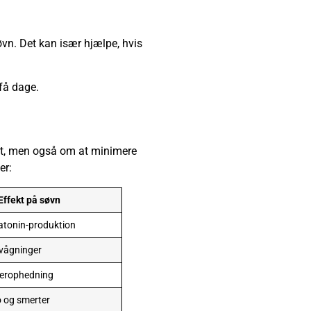
øvn. Det kan især hjælpe, hvis
 få dage.
ort, men også om at minimere
er:
Effekt på søvn
tonin-produktion
vågninger
verophedning
o og smerter