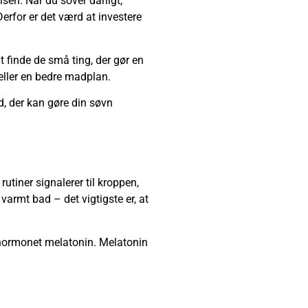
en. Når du sover dårligt,
Derfor er det værd at investere
finde de små ting, der gør en
 eller en bedre madplan.
åd, der kan gøre din søvn
utiner signalerer til kroppen,
 varmt bad – det vigtigste er, at
vnhormonet melatonin. Melatonin