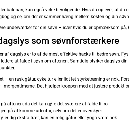
ler baldrian, kan også virke beroligende. Hvis du oplever, at du 
dagbog og se, om der er sammenhæng mellem kosten og din søvnk
gøre underværker for din søvn – især hvis du er opmærksom på, 
dagslys som søvnforstærkere
f dagslys er to af de mest effektive hacks til bedre søvn. Fysi
lettere at falde i søvn om aftenen. Samtidig styrker dagslys din
spunkter.
 – en rask gåtur, cykeltur eller lidt let styrketræning er nok. For
r i morgentimerne. Det hjælper kroppen med at justere produktio
å aftenen, da det kan gøre det sværere at falde til ro
agen på at komme udenfor, selv om det er overskyet
føler dig ekstra træt, kan en rolig gåtur eller yoga være nok