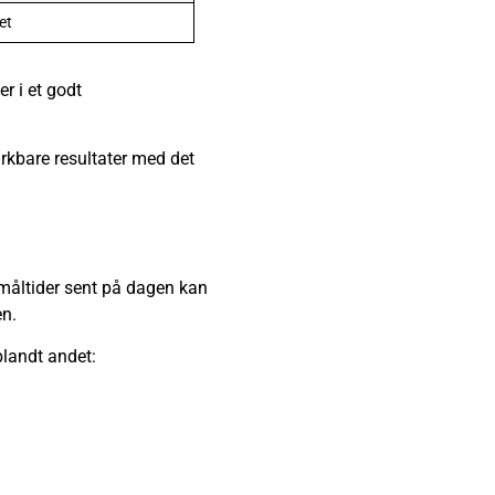
det
r i et godt
ærkbare resultater med det
e måltider sent på dagen kan
en.
blandt andet: