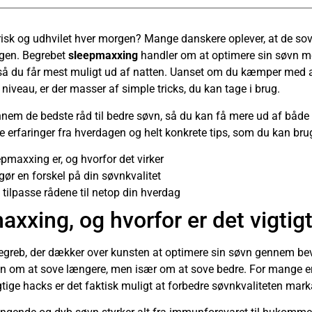
k og udhvilet hver morgen? Mange danskere oplever, at de sover
agen. Begrebet
sleepmaxxing
handler om at optimere sin søvn m
så du får mest muligt ud af natten. Uanset om du kæmper med at 
 niveau, er der masser af simple tricks, du kan tage i brug.
ennem de bedste råd til bedre søvn, så du kan få mere ud af både
 erfaringer fra hverdagen og helt konkrete tips, som du kan bruge
epmaxxing er, og hvorfor det virker
gør en forskel på din søvnkvalitet
tilpasse rådene til netop din hverdag
xxing, og hvorfor er det vigtig
greb, der dækker over kunsten at optimere sin søvn gennem bev
un om at sove længere, men især om at sove bedre. For mange er
tige hacks er det faktisk muligt at forbedre søvnkvaliteten mark