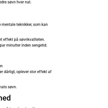
edre søvn hver nat.
re mentale teknikker, som kan
 effekt på søvnkvaliteten.
par minutter inden sengetid.
én
dårligt, oplever stor effekt af
nats søvn.
hed