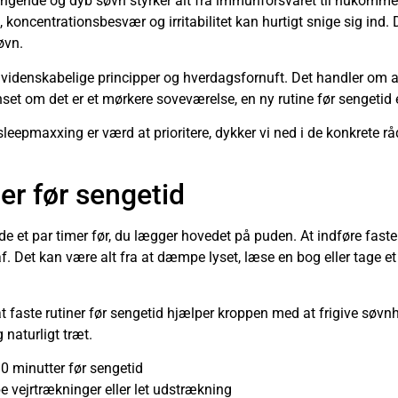
gende og dyb søvn styrker alt fra immunforsvaret til hukommels
koncentrationsbesvær og irritabilitet kan hurtigt snige sig ind. 
øvn.
idenskabelige principper og hverdagsfornuft. Det handler om at 
nset om det er et mørkere soveværelse, en ny rutine før sengetid
 sleepmaxxing er værd at prioritere, dykker vi ned i de konkrete r
er før sengetid
de et par timer før, du lægger hovedet på puden. At indføre faste r
e af. Det kan være alt fra at dæmpe lyset, læse en bog eller tage et
at faste rutiner før sengetid hjælper kroppen med at frigive sø
 naturligt træt.
 minutter før sengetid
 vejrtrækninger eller let udstrækning