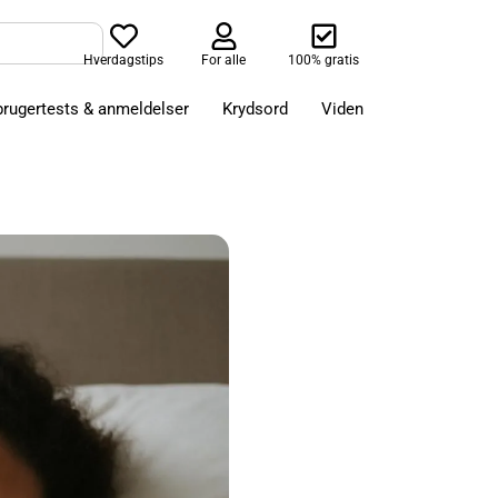
Hverdagstips
For alle
100% gratis
brugertests & anmeldelser
Krydsord
Viden