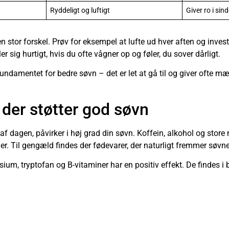
Ryddeligt og luftigt
Giver ro i sin
stor forskel. Prøv for eksempel at lufte ud hver aften og investe
 sig hurtigt, hvis du ofte vågner op og føler, du sover dårligt.
fundamentet for bedre søvn – det er let at gå til og giver ofte m
 der støtter god søvn
t af dagen, påvirker i høj grad din søvn. Koffein, alkohol og stor
r. Til gengæld findes der fødevarer, der naturligt fremmer søvn
ium, tryptofan og B-vitaminer har en positiv effekt. De findes i 