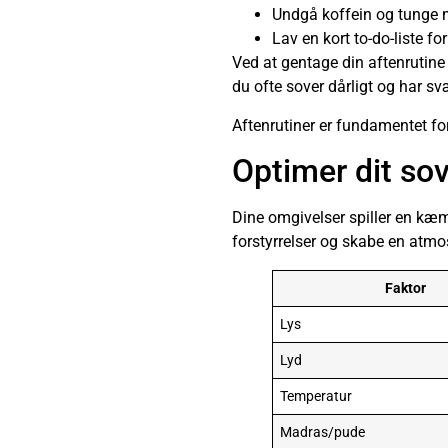
Undgå koffein og tunge må
Lav en kort to-do-liste f
Ved at gentage din aftenrutine
du ofte sover dårligt og har svær
Aftenrutiner er fundamentet for
Optimer dit so
Dine omgivelser spiller en kæm
forstyrrelser og skabe en atmosf
Faktor
Lys
Lyd
Temperatur
Madras/pude