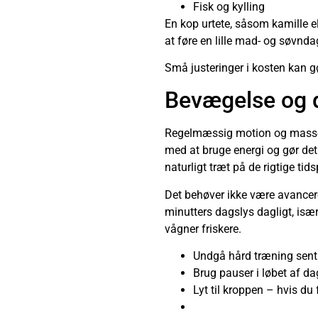
Fisk og kylling
En kop urtete, såsom kamille el
at føre en lille mad- og søvn
Små justeringer i kosten kan 
Bevægelse og 
Regelmæssig motion og masser a
med at bruge energi og gør det 
naturligt træt på de rigtige tid
Det behøver ikke være avanceret
minutters dagslys dagligt, isæ
vågner friskere.
Undgå hård træning sent p
Brug pauser i løbet af d
Lyt til kroppen – hvis du 