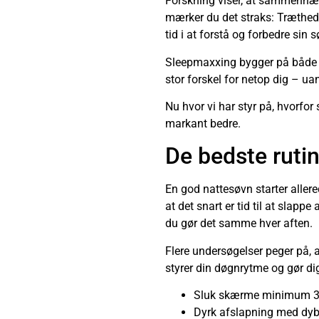
Forskning viser, at sammenhæn
mærker du det straks: Træthed, 
tid i at forstå og forbedre sin s
Sleepmaxxing bygger på både v
stor forskel for netop dig – ua
Nu hvor vi har styr på, hvorfor
markant bedre.
De bedste rutin
En god nattesøvn starter allere
at det snart er tid til at slapp
du gør det samme hver aften.
Flere undersøgelser peger på, 
styrer din døgnrytme og gør dig
Sluk skærme minimum 30
Dyrk afslapning med dybe