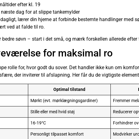
ltider efter kl. 19
or næste dag for at slippe tankemylder
 dagligt, lærer din hjerne at forbinde bestemte handlinger med s
t ved at falde til ro.
 bedre søvn – start i det små, og mærk forskellen allerede efter
veværelse for maksimal ro
pe rolle for, hvor godt du sover. Det handler ikke kun om komf
ære, der inviterer til afslapning. Her får du de vigtigste element
Optimal tilstand
Mørkt (evt. mørklægningsgardiner)
Fremmer mela
Stille eller med hvid støj
Reducerer op
16-19°C
Forhindrer o
Personligt tilpasset komfort
Modvirker ur