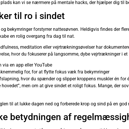
lads kan vi se nærmere på mentale hacks, der hjælper dig til b
r til ro i sindet
og bekymringer forstyrrer nattesøvnen. Heldigvis findes der fle
kabe en rolig overgang fra dag til nat.
fulness, meditation eller vejrtrækningsøvelser har dokumenteret
else, hvor du fokuserer på langsomme, dybe vejrtrækninger i et 
n via en app eller YouTube
 taknemmelig for, for at flytte fokus væk fra bekymringer
slapning, hvor du spænder og slipper kroppens muskler én for 
ovedet”, men om at give sindet et roligt fokus. Mange, der sover 
len til at lukke dagen ned og forberede krop og sind på en god 
ke betydningen af regelmæssig