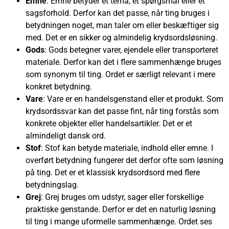
Emne
: Emne betyder et tema, et spørgsmål eller et
sagsforhold. Derfor kan det passe, når ting bruges i
betydningen noget, man taler om eller beskæftiger sig
med. Det er en sikker og almindelig krydsordsløsning.
Gods
: Gods betegner varer, ejendele eller transporteret
materiale. Derfor kan det i flere sammenhænge bruges
som synonym til ting. Ordet er særligt relevant i mere
konkret betydning.
Vare
: Vare er en handelsgenstand eller et produkt. Som
krydsordssvar kan det passe fint, når ting forstås som
konkrete objekter eller handelsartikler. Det er et
almindeligt dansk ord.
Stof
: Stof kan betyde materiale, indhold eller emne. I
overført betydning fungerer det derfor ofte som løsning
på ting. Det er et klassisk krydsordsord med flere
betydningslag.
Grej
: Grej bruges om udstyr, sager eller forskellige
praktiske genstande. Derfor er det en naturlig løsning
til ting i mange uformelle sammenhænge. Ordet ses