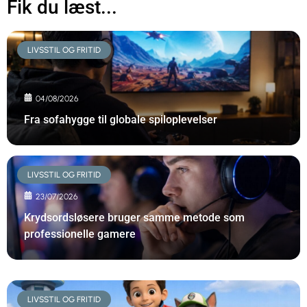
Fik du læst...
LIVSSTIL OG FRITID
04/08/2026
Fra sofahygge til globale spiloplevelser
LIVSSTIL OG FRITID
23/07/2026
Krydsordsløsere bruger samme metode som
professionelle gamere
LIVSSTIL OG FRITID