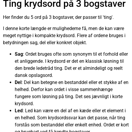
Ting krydsord på 3 bogstaver
Her finder du 5 ord på 3 bogstaver, der passer til 'ting'.
I denne korte længde er mulighederne få, men de kan være
meget nyttige i kompakte krydsord. Flere af ordene bruges i
betydningen sag, del eller konkret objekt.
Sag
: Ordet bruges ofte som synonym til et forhold eller
et anliggende. I krydsord er det en klassisk løsning til
den brede ledetråd ting. Det er et almindeligt og reelt
dansk opslagsord.
Del
: Del kan betegne en bestanddel eller et stykke af en
helhed. Derfor kan ordet i visse sammenhænge
fungere som løsning på ting. Det ses jævnligt i korte
krydsord.
Led
: Led kan være en del af en kæde eller et element i
en helhed. Som krydsordssvar kan det passe, når ting
forstås som bestanddel eller enkelt enhed. Ordet er kort
og brugbart ved få kendte bogstaver.