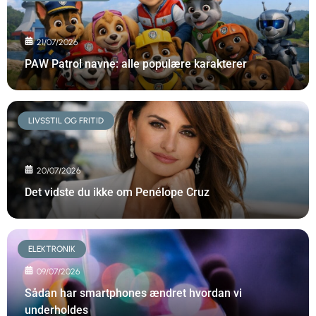
21/07/2026
PAW Patrol navne: alle populære karakterer
LIVSSTIL OG FRITID
20/07/2026
Det vidste du ikke om Penélope Cruz
ELEKTRONIK
09/07/2026
Sådan har smartphones ændret hvordan vi
underholdes