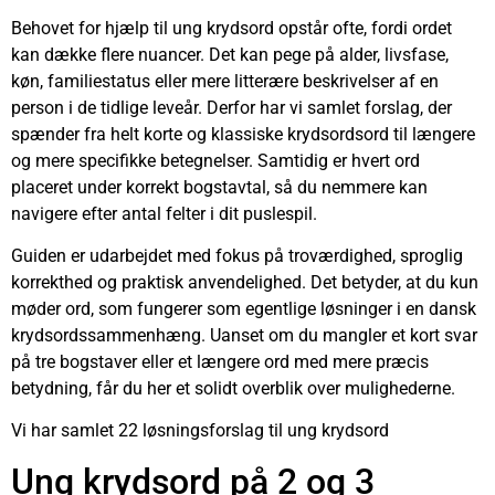
Behovet for hjælp til ung krydsord opstår ofte, fordi ordet
kan dække flere nuancer. Det kan pege på alder, livsfase,
køn, familiestatus eller mere litterære beskrivelser af en
person i de tidlige leveår. Derfor har vi samlet forslag, der
spænder fra helt korte og klassiske krydsordsord til længere
og mere specifikke betegnelser. Samtidig er hvert ord
placeret under korrekt bogstavtal, så du nemmere kan
navigere efter antal felter i dit puslespil.
Guiden er udarbejdet med fokus på troværdighed, sproglig
korrekthed og praktisk anvendelighed. Det betyder, at du kun
møder ord, som fungerer som egentlige løsninger i en dansk
krydsordssammenhæng. Uanset om du mangler et kort svar
på tre bogstaver eller et længere ord med mere præcis
betydning, får du her et solidt overblik over mulighederne.
Vi har samlet 22 løsningsforslag til ung krydsord
Ung krydsord på 2 og 3