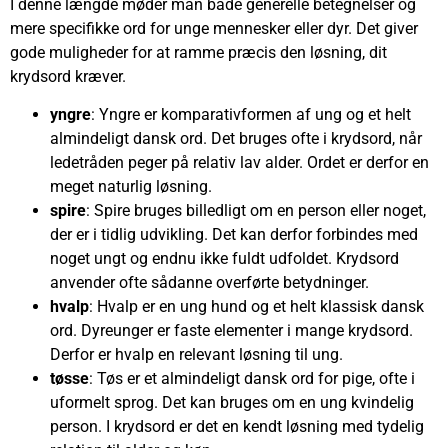
I denne længde møder man både generelle betegnelser og
mere specifikke ord for unge mennesker eller dyr. Det giver
gode muligheder for at ramme præcis den løsning, dit
krydsord kræver.
yngre
: Yngre er komparativformen af ung og et helt
almindeligt dansk ord. Det bruges ofte i krydsord, når
ledetråden peger på relativ lav alder. Ordet er derfor en
meget naturlig løsning.
spire
: Spire bruges billedligt om en person eller noget,
der er i tidlig udvikling. Det kan derfor forbindes med
noget ungt og endnu ikke fuldt udfoldet. Krydsord
anvender ofte sådanne overførte betydninger.
hvalp
: Hvalp er en ung hund og et helt klassisk dansk
ord. Dyreunger er faste elementer i mange krydsord.
Derfor er hvalp en relevant løsning til ung.
tøsse
: Tøs er et almindeligt dansk ord for pige, ofte i
uformelt sprog. Det kan bruges om en ung kvindelig
person. I krydsord er det en kendt løsning med tydelig