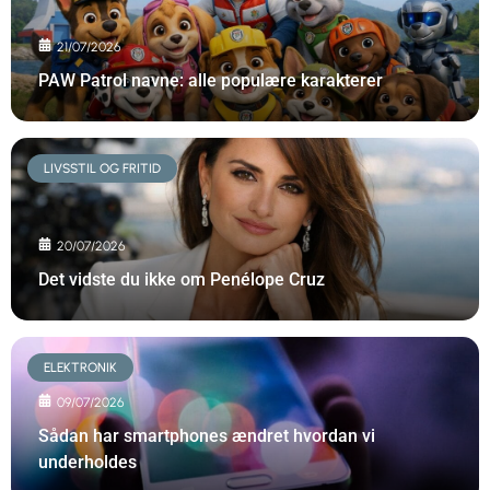
21/07/2026
PAW Patrol navne: alle populære karakterer
LIVSSTIL OG FRITID
20/07/2026
Det vidste du ikke om Penélope Cruz
ELEKTRONIK
09/07/2026
Sådan har smartphones ændret hvordan vi
underholdes