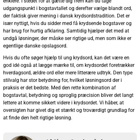
enklere. I stedet for at gætte dig frem kan du tage
udgangspunkt i bogstavtallet og derefter vælge blandt ord,
der faktisk giver mening i dansk krydsordstradition. Det er
især nyttigt, hvis du sidder med få krydsende bogstaver og
har brug for hurtig afklaring. Samtidig hjælper det med at
undgå løsninger, der måske ser rigtige ud, men som ikke er
egentlige danske opslagsord.
Hvis du ofte søger hjælp til ung krydsord, kan det være en
god idé også at lægge mærke til, om krydsordet foretrækker
hverdagsord, ældre ord eller mere litterære udtryk. Den type
stilvalg har stor betydning for, hvilket løsningsord der i
praksis er det bedste. Med den rette kombination af
bogstavtal, betydning og sproglig præcision bliver det langt
lettere at komme sikkert videre i krydsordet. Vi håber, at
oversigten har givet dig et stærkt og troværdigt grundlag for
at finde den helt rigtige løsning.