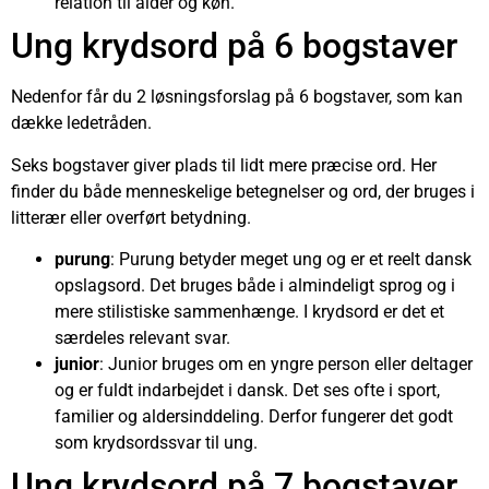
relation til alder og køn.
Ung krydsord på 6 bogstaver
Nedenfor får du 2 løsningsforslag på 6 bogstaver, som kan
dække ledetråden.
Seks bogstaver giver plads til lidt mere præcise ord. Her
finder du både menneskelige betegnelser og ord, der bruges i
litterær eller overført betydning.
purung
: Purung betyder meget ung og er et reelt dansk
opslagsord. Det bruges både i almindeligt sprog og i
mere stilistiske sammenhænge. I krydsord er det et
særdeles relevant svar.
junior
: Junior bruges om en yngre person eller deltager
og er fuldt indarbejdet i dansk. Det ses ofte i sport,
familier og aldersinddeling. Derfor fungerer det godt
som krydsordssvar til ung.
Ung krydsord på 7 bogstaver