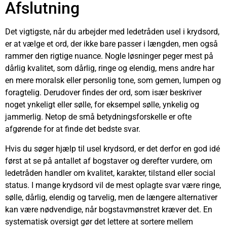
Afslutning
Det vigtigste, når du arbejder med ledetråden usel i krydsord,
er at vælge et ord, der ikke bare passer i længden, men også
rammer den rigtige nuance. Nogle løsninger peger mest på
dårlig kvalitet, som dårlig, ringe og elendig, mens andre har
en mere moralsk eller personlig tone, som gemen, lumpen og
foragtelig. Derudover findes der ord, som især beskriver
noget ynkeligt eller sølle, for eksempel sølle, ynkelig og
jammerlig. Netop de små betydningsforskelle er ofte
afgørende for at finde det bedste svar.
Hvis du søger hjælp til usel krydsord, er det derfor en god idé
først at se på antallet af bogstaver og derefter vurdere, om
ledetråden handler om kvalitet, karakter, tilstand eller social
status. I mange krydsord vil de mest oplagte svar være ringe,
sølle, dårlig, elendig og tarvelig, men de længere alternativer
kan være nødvendige, når bogstavmønstret kræver det. En
systematisk oversigt gør det lettere at sortere mellem