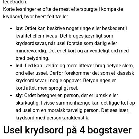
ledetråden.
Korte løsninger er ofte de mest efterspurgte i kompakte
krydsord, hvor hvert felt tæller.
lav
: Ordet kan beskrive noget ringe eller beskedent i
kvalitet eller niveau. Det bruges jævnligt som
krydsordssvar, når usel forstås som dårlig eller
mindreværdig. Det er et kort og anvendeligt ord med
bred betydning.
led
: Led kan i ældre og mere litterær brug betyde slem,
ond eller ussel. Derfor forekommer det som et klassisk
krydsordssvar i nogle opgaver. Betydningen er
kortfattet, men sprogligt reel.
sly
: Ordet betegner en person, der er lumsk eller
skurkagtig. I visse sammenhænge kan det ligge tæt op
ad usel om en moralsk tarvelig person. Det ses især i
krydsord med personkarakteristik.
Usel krydsord på 4 bogstaver