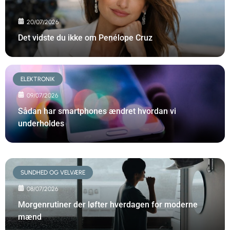
20/07/2026
Det vidste du ikke om Penélope Cruz
ELEKTRONIK
09/07/2026
Sådan har smartphones ændret hvordan vi
underholdes
SUNDHED OG VELVÆRE
08/07/2026
Morgenrutiner der løfter hverdagen for moderne
mænd