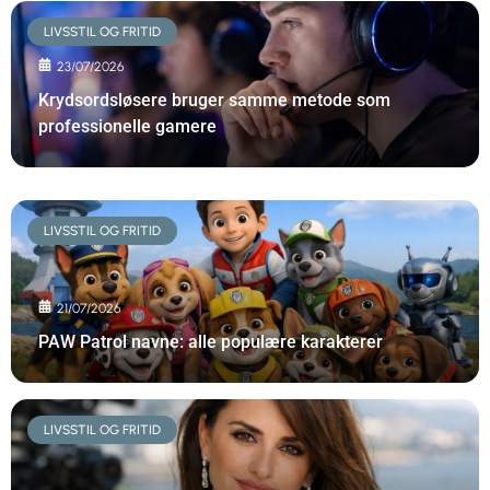
LIVSSTIL OG FRITID
23/07/2026
Krydsordsløsere bruger samme metode som
professionelle gamere
LIVSSTIL OG FRITID
21/07/2026
PAW Patrol navne: alle populære karakterer
LIVSSTIL OG FRITID