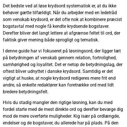
Det bedste ved at løse krydsord systematisk er, at du ikke
behøver gætte tilfældigt. Når du arbejder med en ledetråd
som venskab krydsord, er det ofte nok at kombinere præcist
bogstavtal med nogle få kendte krydsende bogstaver.
Derefter bliver det langt lettere at afgrænse feltet til ord, der
faktisk giver mening både sprogligt og tematisk.
I denne guide har vi fokuseret på løsningsord, der ligger tæt
på betydningen af venskab gennem relation, fortrolighed,
samhørighed og loyalitet. Det er netop de betydningslag, der
oftest bliver udnyttet i danske krydsord. Samtidig er det
vigtigt at huske, at nogle krydsord redigeres mere frit end
andre, så enkelte redaktører kan foretrække ord med lidt
bredere betydningsfelt.
Hvis du stadig mangler den rigtige løsning, kan du med
fordel starte med de mest direkte ord og derefter bevæge dig
mod de mere overførte muligheder. Kig især på ordlængde,
endelser og de bogstaver, du allerede har på plads. På den