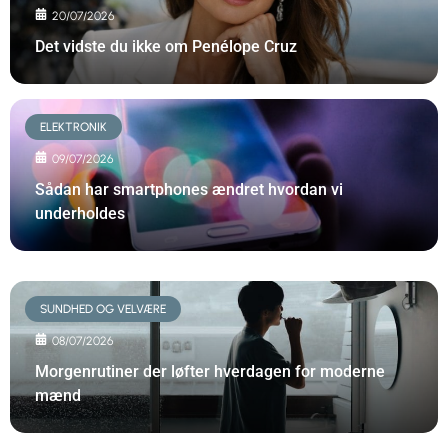
20/07/2026
Det vidste du ikke om Penélope Cruz
ELEKTRONIK
09/07/2026
Sådan har smartphones ændret hvordan vi
underholdes
SUNDHED OG VELVÆRE
08/07/2026
Morgenrutiner der løfter hverdagen for moderne
mænd