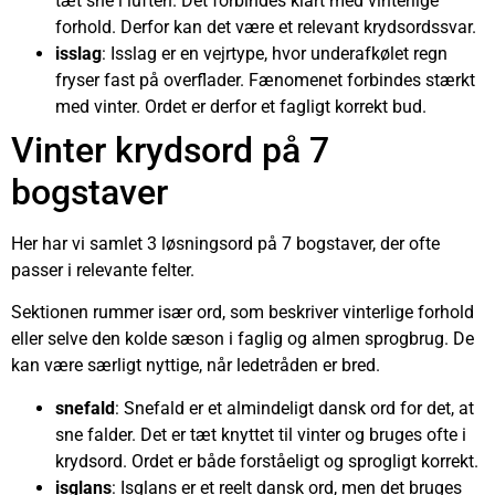
tæt sne i luften. Det forbindes klart med vinterlige
forhold. Derfor kan det være et relevant krydsordssvar.
isslag
: Isslag er en vejrtype, hvor underafkølet regn
fryser fast på overflader. Fænomenet forbindes stærkt
med vinter. Ordet er derfor et fagligt korrekt bud.
Vinter krydsord på 7
bogstaver
Her har vi samlet 3 løsningsord på 7 bogstaver, der ofte
passer i relevante felter.
Sektionen rummer især ord, som beskriver vinterlige forhold
eller selve den kolde sæson i faglig og almen sprogbrug. De
kan være særligt nyttige, når ledetråden er bred.
snefald
: Snefald er et almindeligt dansk ord for det, at
sne falder. Det er tæt knyttet til vinter og bruges ofte i
krydsord. Ordet er både forståeligt og sprogligt korrekt.
isglans
: Isglans er et reelt dansk ord, men det bruges