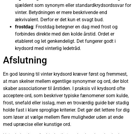
sjældent som synonym eller standardkrydsordssvar for
vinter. Betydningen er mere beskrivende end
ækvivalent. Derfor er det kun et svagt bud.
frostdag
: Frostdag betegner en dag med frost og
forbindes direkte med den kolde årstid. Ordet er
etableret og let genkendeligt. Det fungerer godt i
krydsord med vinterlig ledetråd.
Afslutning
En god løsning til vinter krydsord kræver først og fremmest,
at man skelner mellem egentlige synonymer og ord, der blot
skaber associationer til årstiden. I praksis vil krydsord ofte
acceptere ord, som beskriver typiske fænomener som kulde,
frost, snefald eller isslag, men en troværdig guide bør stadig
holde fast i klare sproglige kriterier. Det gør det lettere for dig
som løser at vælge mellem flere muligheder uden at ende
med upræcise eller kunstige ord.