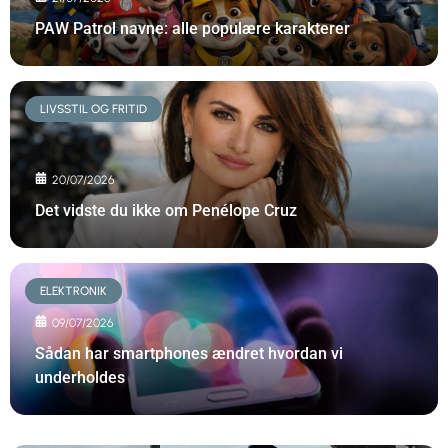
PAW Patrol navne: alle populære karakterer
LIVSSTIL OG FRITID
20/07/2026
Det vidste du ikke om Penélope Cruz
ELEKTRONIK
09/07/2026
Sådan har smartphones ændret hvordan vi
underholdes