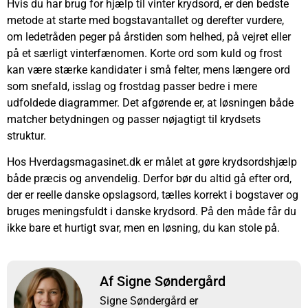
Hvis du har brug for hjælp til vinter krydsord, er den bedste
metode at starte med bogstavantallet og derefter vurdere,
om ledetråden peger på årstiden som helhed, på vejret eller
på et særligt vinterfænomen. Korte ord som kuld og frost
kan være stærke kandidater i små felter, mens længere ord
som snefald, isslag og frostdag passer bedre i mere
udfoldede diagrammer. Det afgørende er, at løsningen både
matcher betydningen og passer nøjagtigt til krydsets
struktur.
Hos Hverdagsmagasinet.dk er målet at gøre krydsordshjælp
både præcis og anvendelig. Derfor bør du altid gå efter ord,
der er reelle danske opslagsord, tælles korrekt i bogstaver og
bruges meningsfuldt i danske krydsord. På den måde får du
ikke bare et hurtigt svar, men en løsning, du kan stole på.
Af Signe Søndergård
Signe Søndergård er